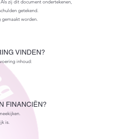
n. Als zij dit document ondertekenen,
schulden getekend.
ing gemaakt worden.
ING VINDEN?
voering inhoud:
N FINANCIËN?
eekijken.
k is.