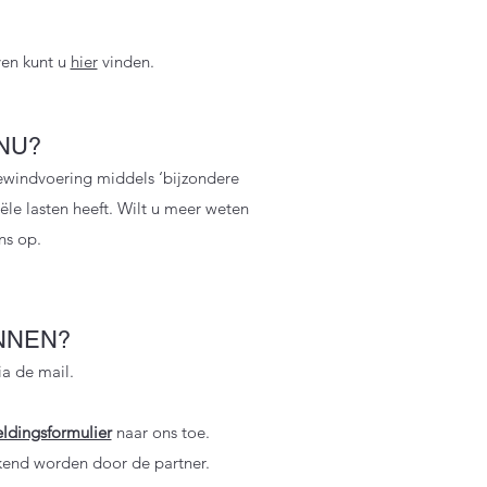
ven kunt u
hier
vinden.
 NU?
ewindvoering middels ‘bijzondere
le lasten heeft. Wilt u meer weten
s op.
NNEN?
ia de mail.
dingsformulier
naar ons toe.
end worden door de partner.