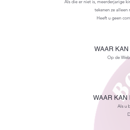
Als die er niet is, meerderjarige k
tekenen ze alleen 
Heeft u geen cont
WAAR KAN 
Op de Websi
WAAR KAN I
Als u 
D