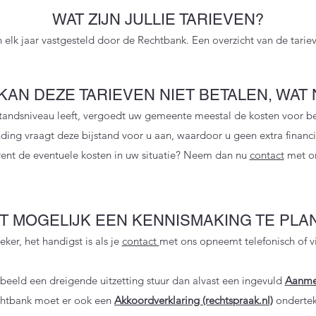
WAT ZIJN JULLIE TARIEVEN?
 elk jaar vastgesteld door de Rechtbank. Een overzicht van de tarie
 KAN DEZE TARIEVEN NIET BETALEN, WAT
standsniveau leeft, vergoedt uw gemeente meestal de kosten voor b
ing vraagt deze bijstand voor u aan, waardoor u geen extra financië
ent de eventuele kosten in uw situatie? Neem dan nu
contact
met on
ET MOGELIJK EEN KENNISMAKING TE PLA
eker, het handigst is als je
contact
met ons opneemt telefonisch of v
beeld een dreigende uitzetting stuur dan alvast een ingevuld
Aanmel
chtbank moet er ook een
Akkoordverklaring (rechtspraak.nl)
ondertek