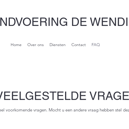
NDVOERING DE WEND
Home
Over ons
Diensten
Contact
FAQ
VEELGESTELDE VRAG
eel voorkomende vragen. Mocht u een andere vraag hebben stel dez